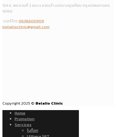
134 ถ. พระรามที่ 2 แขวง แสมดำ เขตบางขุนเทียน กรุงเทพมหานคร
10150
เบอร์โทร
0636600909
bellalioclinic@gmail.com
Copyright 2025 ©
Belalio Clinic
Home
Promotion
Services
โบท็อก
Ulthera SPT