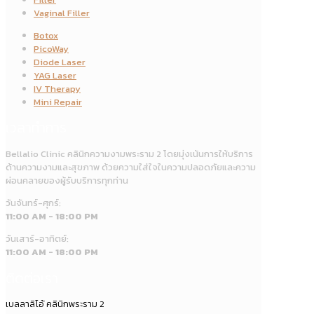
Vaginal Filler
Botox
PicoWay
Diode Laser
YAG Laser
IV Therapy
Mini Repair
เวลาทำการ
Bellalio Clinic คลินิกความงามพระราม 2 โดยมุ่งเน้นการให้บริการ
ด้านความงามและสุขภาพ ด้วยความใส่ใจในความปลอดภัยและความ
ผ่อนคลายของผู้รับบริการทุกท่าน
วันจันทร์-ศุกร์:
11:00 AM - 18:00 PM
วันเสาร์-อาทิตย์:
11:00 AM - 18:00 PM
ติดต่อเรา
เบลลาลิโอ้ คลินิกพระราม 2